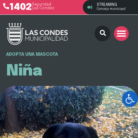
1402
Seguridad
STREAMING
Las Condes
Concejo municipal
ADOPTA UNA MASCOTA
Niña
Ab