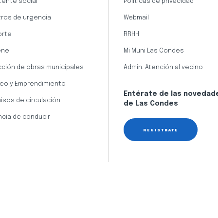
tente social
Políticas de privacidad
ros de urgencia
Webmail
orte
RRHH
ene
Mi Muni Las Condes
cción de obras municipales
Admin. Atención al vecino
eo y Emprendimiento
Entérate de las novedad
isos de circulación
de Las Condes
ncia de conducir
REGÍSTRATE