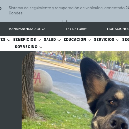
 seguimiento y recuperación de vehículos, conectado 24/7 a Seguridad 
TRANSPARENCIA ACTIVA
LEY DE LOBBY
LICITACIONES
TES
BENEFICIOS
SALUD
EDUCACIÓN
SERVICIOS
SE
SOY VECINO