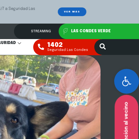
Las
Mediación Fa
VER MÁS
STREAMING
LAS CONDES VERDE
GURIDAD
1402
Seguridad Las Condes
Abr
Atención al vecino