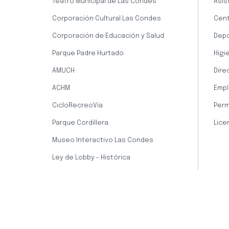
Teatro Municipal de Las Condes
Asis
Corporación Cultural Las Condes
Cent
Corporación de Educación y Salud
Dep
Parque Padre Hurtado
Higi
AMUCH
Dire
ACHM
Empl
CicloRecreoVía
Perm
Parque Cordillera
Lice
Museo Interactivo Las Condes
Ley de Lobby - Histórica