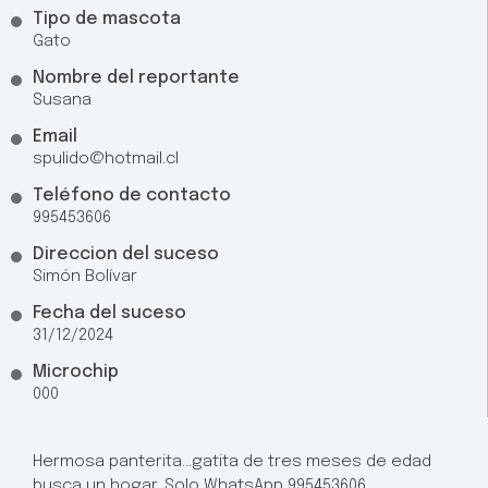
Tipo de mascota
Gato
Nombre del reportante
Susana
Email
spulido@hotmail.cl
Teléfono de contacto
995453606
Direccion del suceso
Simón Bolívar
Fecha del suceso
31/12/2024
Microchip
000
Hermosa panterita…gatita de tres meses de edad
busca un hogar. Solo WhatsApp 995453606