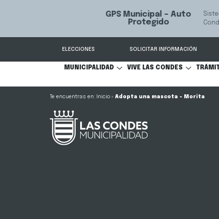
GPS Municipal – Auto
Sistema de
S
Protegido
Condes.
ELECCIONES
SOLICITAR INFORMACIÓN
MUNICIPALIDAD
VIVE LAS CONDES
TRÁMI
Inicio
»
Adopta una mascota – Morita