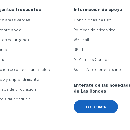
guntas frecuentes
Información de apoyo
 y áreas verdes
Condiciones de uso
tente social
Políticas de privacidad
ros de urgencia
Webmail
orte
RRHH
ene
Mi Muni Las Condes
cción de obras municipales
Admin. Atención al vecino
eo y Emprendimiento
Entérate de las novedad
isos de circulación
de Las Condes
ncia de conducir
REGÍSTRATE