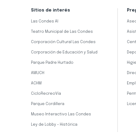
Sitios de interés
Pre
Las Condes AI
Aseo
Teatro Municipal de Las Condes
Asis
Corporación Cultural Las Condes
Cent
Corporación de Educación y Salud
Dep
Parque Padre Hurtado
Higi
AMUCH
Dire
ACHM
Empl
CicloRecreoVía
Perm
Parque Cordillera
Lice
Museo Interactivo Las Condes
Ley de Lobby - Histórica