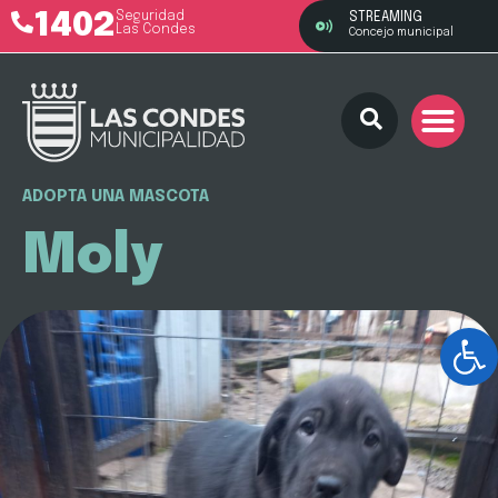
1402
Seguridad
STREAMING
Las Condes
Concejo municipal
ADOPTA UNA MASCOTA
Moly
Ab