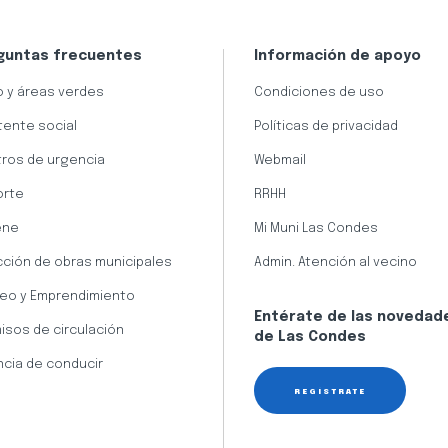
guntas frecuentes
Información de apoyo
 y áreas verdes
Condiciones de uso
tente social
Políticas de privacidad
ros de urgencia
Webmail
orte
RRHH
ene
Mi Muni Las Condes
cción de obras municipales
Admin. Atención al vecino
eo y Emprendimiento
Entérate de las novedad
isos de circulación
de Las Condes
ncia de conducir
REGÍSTRATE