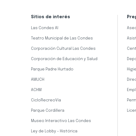
Sitios de interés
Pre
Las Condes AI
Aseo
Teatro Municipal de Las Condes
Asis
Corporación Cultural Las Condes
Cent
Corporación de Educación y Salud
Dep
Parque Padre Hurtado
Higi
AMUCH
Dire
ACHM
Empl
CicloRecreoVía
Perm
Parque Cordillera
Lice
Museo Interactivo Las Condes
Ley de Lobby - Histórica