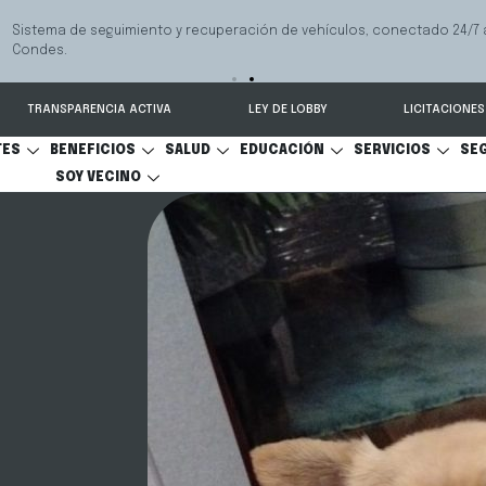
 seguimiento y recuperación de vehículos, conectado 24/7 a Seguridad 
TRANSPARENCIA ACTIVA
LEY DE LOBBY
LICITACIONES
TES
BENEFICIOS
SALUD
EDUCACIÓN
SERVICIOS
SE
SOY VECINO