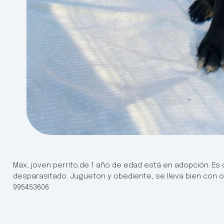
Max, joven perrito.de 1 año de edad está en adopción. E
desparasitado. Jugueton y obediente, se lleva bien con 
995453606