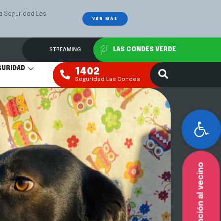
Las
Mediación Fa
VER MÁS
STREAMING
LAS CONDES VERDE
GURIDAD
1402
Seguridad Las Condes
Abr
Atención al vecino