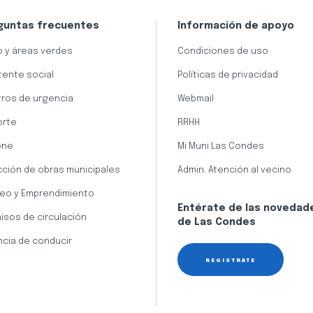
guntas frecuentes
Información de apoyo
 y áreas verdes
Condiciones de uso
tente social
Políticas de privacidad
ros de urgencia
Webmail
orte
RRHH
ene
Mi Muni Las Condes
cción de obras municipales
Admin. Atención al vecino
eo y Emprendimiento
Entérate de las novedad
isos de circulación
de Las Condes
ncia de conducir
REGÍSTRATE