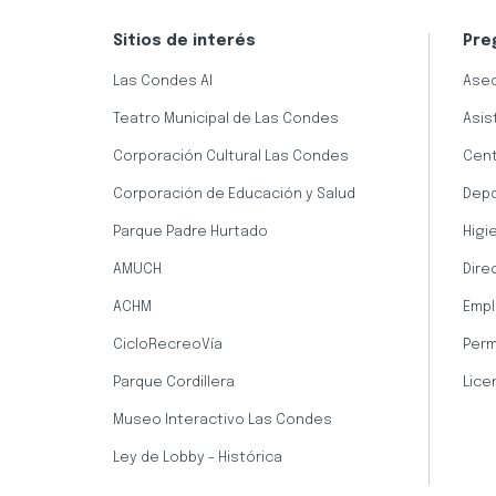
Sitios de interés
Pre
Las Condes AI
Aseo
Teatro Municipal de Las Condes
Asis
Corporación Cultural Las Condes
Cent
Corporación de Educación y Salud
Dep
Parque Padre Hurtado
Higi
AMUCH
Dire
ACHM
Empl
CicloRecreoVía
Perm
Parque Cordillera
Lice
Museo Interactivo Las Condes
Ley de Lobby - Histórica