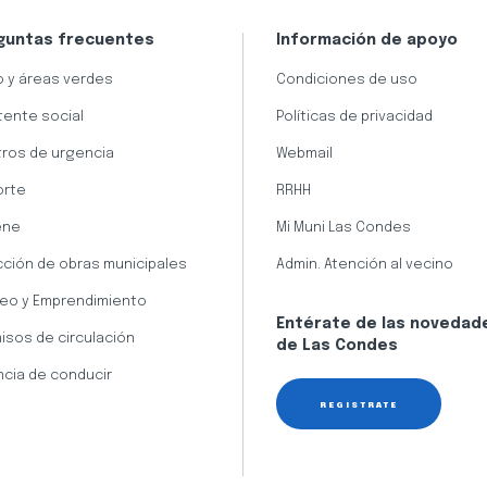
guntas frecuentes
Información de apoyo
 y áreas verdes
Condiciones de uso
tente social
Políticas de privacidad
ros de urgencia
Webmail
orte
RRHH
ene
Mi Muni Las Condes
cción de obras municipales
Admin. Atención al vecino
eo y Emprendimiento
Entérate de las novedad
isos de circulación
de Las Condes
ncia de conducir
REGÍSTRATE