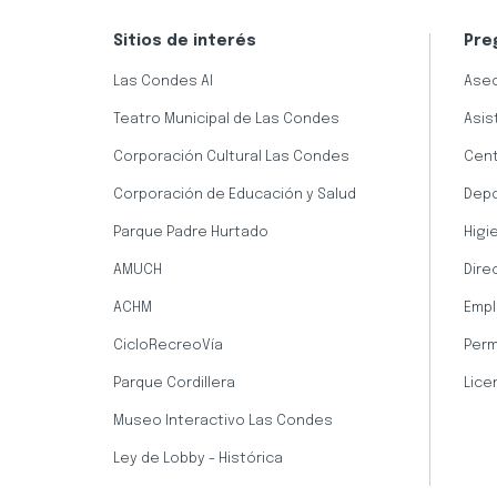
Sitios de interés
Pre
Las Condes AI
Aseo
Teatro Municipal de Las Condes
Asis
Corporación Cultural Las Condes
Cent
Corporación de Educación y Salud
Dep
Parque Padre Hurtado
Higi
AMUCH
Dire
ACHM
Empl
CicloRecreoVía
Perm
Parque Cordillera
Lice
Museo Interactivo Las Condes
Ley de Lobby - Histórica