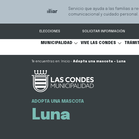
GPS Municipal – Auto
Sistema de
S
Protegido
Condes.
ELECCIONES
SOLICITAR INFORMACIÓN
MUNICIPALIDAD
VIVE LAS CONDES
TRÁMI
Inicio
»
Adopta una mascota – Luna
ADOPTA UNA MASCOTA
Luna