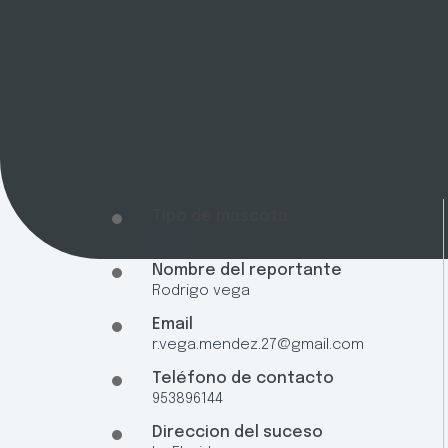
Tipo de mascota
Perro
Nombre del reportante
Rodrigo vega
Email
r.vega.mendez.27@gmail.com
Teléfono de contacto
953896144
Direccion del suceso