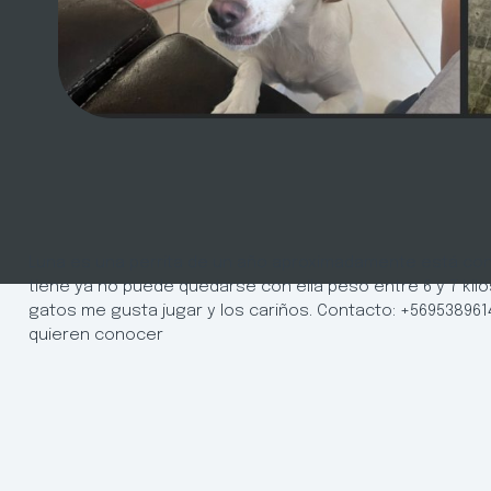
Luna es una perrita de un año aproximadamente está con 
tiene ya no puede quedarse con ella peso entre 6 y 7 kil
gatos me gusta jugar y los cariños. Contacto: +5695389614
quieren conocer