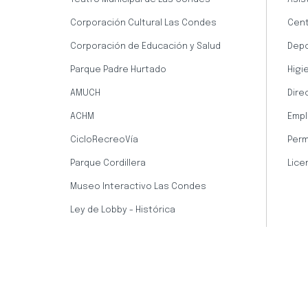
Corporación Cultural Las Condes
Cent
Corporación de Educación y Salud
Dep
Parque Padre Hurtado
Higi
AMUCH
Dire
ACHM
Empl
CicloRecreoVía
Perm
Parque Cordillera
Lice
Museo Interactivo Las Condes
Ley de Lobby - Histórica