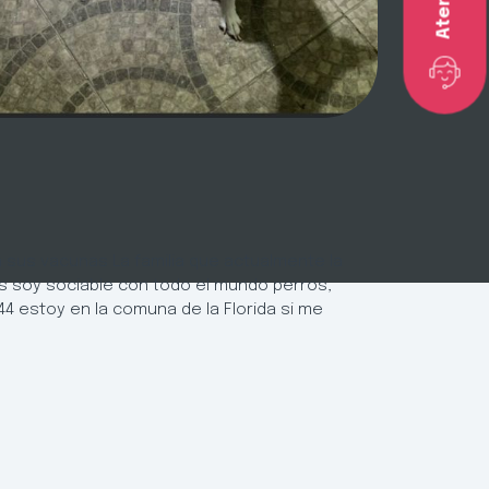
sus vacunas La familia que actualmente la
os soy sociable con todo el mundo perros,
4 estoy en la comuna de la Florida si me