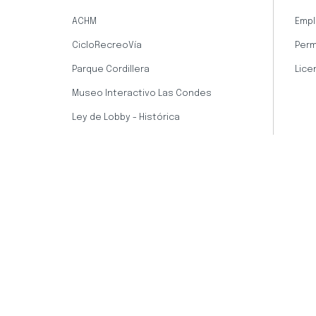
ACHM
Empl
CicloRecreoVía
Perm
Parque Cordillera
Lice
Museo Interactivo Las Condes
Ley de Lobby - Histórica