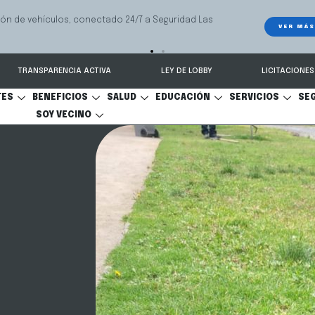
e ayuda a las familias a resolver conflictos sobre pensión de alimentos,
onal y cuidado personal.
TRANSPARENCIA ACTIVA
LEY DE LOBBY
LICITACIONES
TES
BENEFICIOS
SALUD
EDUCACIÓN
SERVICIOS
SE
SOY VECINO