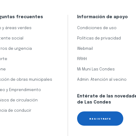
guntas frecuentes
Información de apoyo
 y áreas verdes
Condiciones de uso
tente social
Políticas de privacidad
ros de urgencia
Webmail
orte
RRHH
ene
Mi Muni Las Condes
cción de obras municipales
Admin. Atención al vecino
eo y Emprendimiento
Entérate de las novedad
isos de circulación
de Las Condes
ncia de conducir
REGÍSTRATE