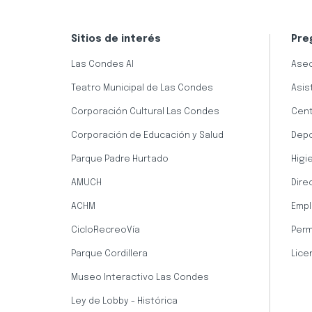
Sitios de interés
Pre
Las Condes AI
Aseo
Teatro Municipal de Las Condes
Asis
Corporación Cultural Las Condes
Cent
Corporación de Educación y Salud
Dep
Parque Padre Hurtado
Higi
AMUCH
Dire
ACHM
Empl
CicloRecreoVía
Perm
Parque Cordillera
Lice
Museo Interactivo Las Condes
Ley de Lobby - Histórica