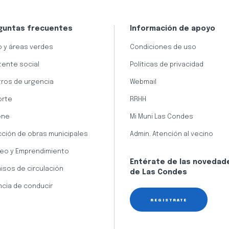
guntas frecuentes
Información de apoyo
 y áreas verdes
Condiciones de uso
tente social
Políticas de privacidad
ros de urgencia
Webmail
orte
RRHH
ene
Mi Muni Las Condes
cción de obras municipales
Admin. Atención al vecino
eo y Emprendimiento
Entérate de las novedad
isos de circulación
de Las Condes
ncia de conducir
REGÍSTRATE