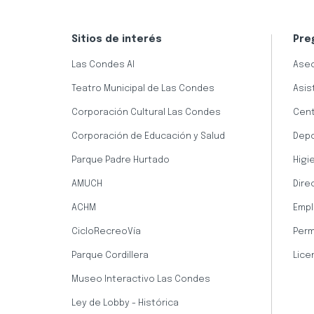
Sitios de interés
Pre
Las Condes AI
Aseo
Teatro Municipal de Las Condes
Asis
Corporación Cultural Las Condes
Cent
Corporación de Educación y Salud
Dep
Parque Padre Hurtado
Higi
AMUCH
Dire
ACHM
Empl
CicloRecreoVía
Perm
Parque Cordillera
Lice
Museo Interactivo Las Condes
Ley de Lobby - Histórica