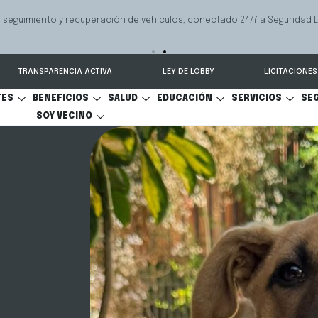
 seguimiento y recuperación de vehículos, conectado 24/7 a Seguridad 
TRANSPARENCIA ACTIVA
LEY DE LOBBY
LICITACIONES
TES
BENEFICIOS
SALUD
EDUCACIÓN
SERVICIOS
SE
SOY VECINO