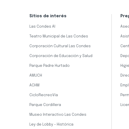
Sitios de interés
Pre
Las Condes AI
Aseo
Teatro Municipal de Las Condes
Asis
Corporación Cultural Las Condes
Cent
Corporación de Educación y Salud
Dep
Parque Padre Hurtado
Higi
AMUCH
Dire
ACHM
Empl
CicloRecreoVía
Perm
Parque Cordillera
Lice
Museo Interactivo Las Condes
Ley de Lobby - Histórica