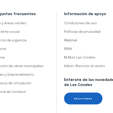
guntas frecuentes
Información de apoyo
 y áreas verdes
Condiciones de uso
tente social
Políticas de privacidad
ros de urgencia
Webmail
orte
RRHH
ene
Mi Muni Las Condes
cción de obras municipales
Admin. Atención al vecino
eo y Emprendimiento
Entérate de las novedad
isos de circulación
de Las Condes
ncia de conducir
REGÍSTRATE