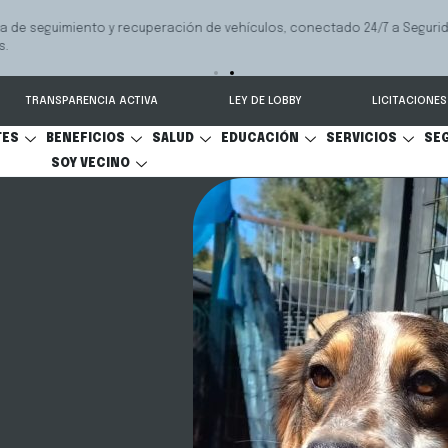
 seguimiento y recuperación de vehículos, conectado 24/7 a Seguridad 
TRANSPARENCIA ACTIVA
LEY DE LOBBY
LICITACIONES
TES
BENEFICIOS
SALUD
EDUCACIÓN
SERVICIOS
SE
SOY VECINO