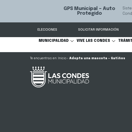
GPS Municipal – Auto
Sistema de
S
Protegido
Condes.
ELECCIONES
SOLICITAR INFORMACIÓN
MUNICIPALIDAD
VIVE LAS CONDES
TRÁMI
Inicio
»
Adopta una mascota – Gatiños