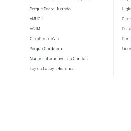
Parque Padre Hurtado
Higi
AMUCH
Dire
ACHM
Empl
CicloRecreoVía
Perm
Parque Cordillera
Lice
Museo Interactivo Las Condes
Ley de Lobby - Histórica