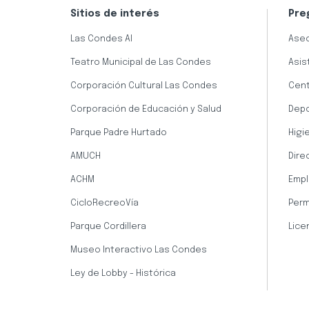
Sitios de interés
Pre
Las Condes AI
Aseo
Teatro Municipal de Las Condes
Asis
Corporación Cultural Las Condes
Cent
Corporación de Educación y Salud
Dep
Parque Padre Hurtado
Higi
AMUCH
Dire
ACHM
Empl
CicloRecreoVía
Perm
Parque Cordillera
Lice
Museo Interactivo Las Condes
Ley de Lobby - Histórica