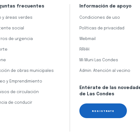
guntas frecuentes
Información de apoyo
 y áreas verdes
Condiciones de uso
tente social
Políticas de privacidad
ros de urgencia
Webmail
orte
RRHH
ene
Mi Muni Las Condes
cción de obras municipales
Admin. Atención al vecino
eo y Emprendimiento
Entérate de las novedad
isos de circulación
de Las Condes
ncia de conducir
REGÍSTRATE