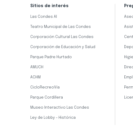
Sitios de interés
Pre
Las Condes AI
Aseo
Teatro Municipal de Las Condes
Asis
Corporación Cultural Las Condes
Cent
Corporación de Educación y Salud
Dep
Parque Padre Hurtado
Higi
AMUCH
Dire
ACHM
Empl
CicloRecreoVía
Perm
Parque Cordillera
Lice
Museo Interactivo Las Condes
Ley de Lobby - Histórica