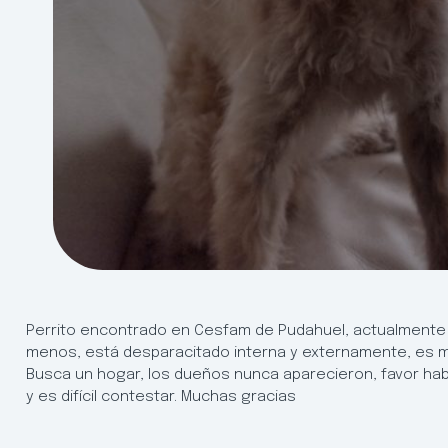
Perrito encontrado en Cesfam de Pudahuel, actualmente 
menos, está desparacitado interna y externamente, es m
Busca un hogar, los dueños nunca aparecieron, favor hab
y es difícil contestar. Muchas gracias