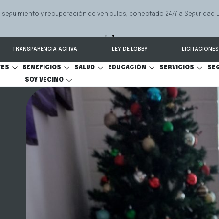
 seguimiento y recuperación de vehículos, conectado 24/7 a Seguridad 
TRANSPARENCIA ACTIVA
LEY DE LOBBY
LICITACIONES
TES
BENEFICIOS
SALUD
EDUCACIÓN
SERVICIOS
SE
SOY VECINO