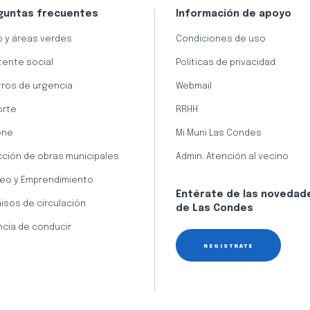
guntas frecuentes
Información de apoyo
 y áreas verdes
Condiciones de uso
tente social
Políticas de privacidad
ros de urgencia
Webmail
orte
RRHH
ene
Mi Muni Las Condes
cción de obras municipales
Admin. Atención al vecino
eo y Emprendimiento
Entérate de las novedad
isos de circulación
de Las Condes
ncia de conducir
REGÍSTRATE