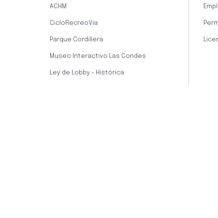
ACHM
Empl
CicloRecreoVía
Perm
Parque Cordillera
Lice
Museo Interactivo Las Condes
Ley de Lobby - Histórica