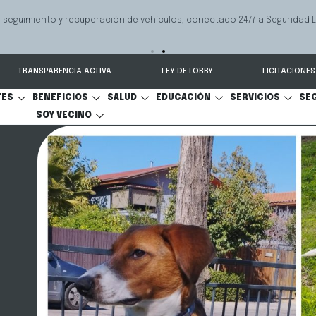
 seguimiento y recuperación de vehículos, conectado 24/7 a Seguridad 
TRANSPARENCIA ACTIVA
LEY DE LOBBY
LICITACIONES
TES
BENEFICIOS
SALUD
EDUCACIÓN
SERVICIOS
SE
SOY VECINO