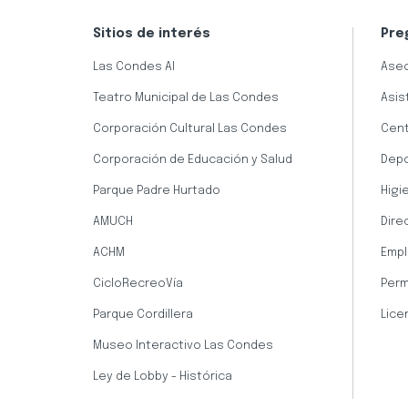
Sitios de interés
Pre
Las Condes AI
Aseo
Teatro Municipal de Las Condes
Asis
Corporación Cultural Las Condes
Cent
Corporación de Educación y Salud
Dep
Parque Padre Hurtado
Higi
AMUCH
Dire
ACHM
Empl
CicloRecreoVía
Perm
Parque Cordillera
Lice
Museo Interactivo Las Condes
Ley de Lobby - Histórica