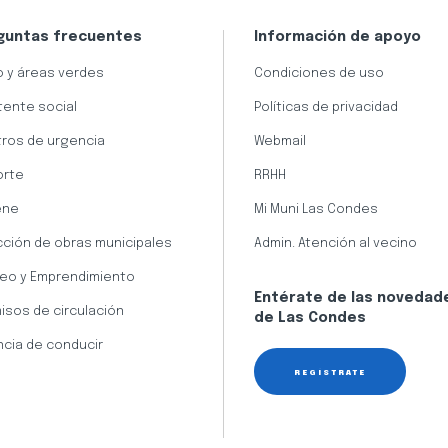
guntas frecuentes
Información de apoyo
 y áreas verdes
Condiciones de uso
tente social
Políticas de privacidad
ros de urgencia
Webmail
orte
RRHH
ene
Mi Muni Las Condes
cción de obras municipales
Admin. Atención al vecino
eo y Emprendimiento
Entérate de las novedad
isos de circulación
de Las Condes
ncia de conducir
REGÍSTRATE