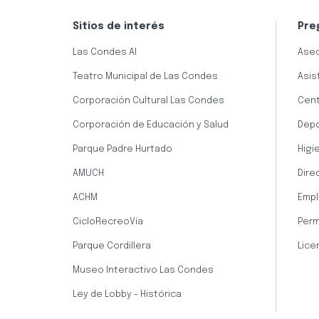
Sitios de interés
Pre
Las Condes AI
Aseo
Teatro Municipal de Las Condes
Asis
Corporación Cultural Las Condes
Cent
Corporación de Educación y Salud
Dep
Parque Padre Hurtado
Higi
AMUCH
Dire
ACHM
Empl
CicloRecreoVía
Perm
Parque Cordillera
Lice
Museo Interactivo Las Condes
Ley de Lobby - Histórica