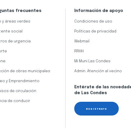
guntas frecuentes
Información de apoyo
 y áreas verdes
Condiciones de uso
tente social
Políticas de privacidad
ros de urgencia
Webmail
orte
RRHH
ene
Mi Muni Las Condes
cción de obras municipales
Admin. Atención al vecino
eo y Emprendimiento
Entérate de las novedad
isos de circulación
de Las Condes
ncia de conducir
REGÍSTRATE