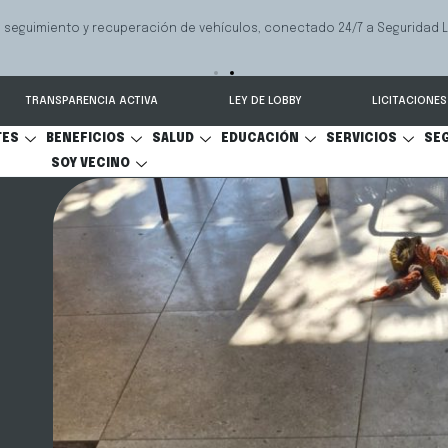
e ayuda a las familias a resolver conflictos sobre pensión de alimentos,
onal y cuidado personal.
TRANSPARENCIA ACTIVA
LEY DE LOBBY
LICITACIONES
TES
BENEFICIOS
SALUD
EDUCACIÓN
SERVICIOS
SE
SOY VECINO