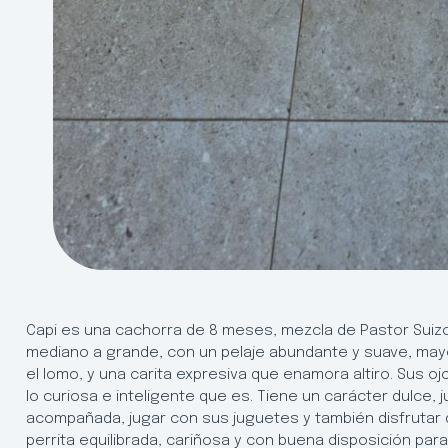
Capi es una cachorra de 8 meses, mezcla de Pastor Suiz
mediano a grande, con un pelaje abundante y suave, may
el lomo, y una carita expresiva que enamora altiro. Sus oj
lo curiosa e inteligente que es. Tiene un carácter dulce,
acompañada, jugar con sus juguetes y también disfrutar
perrita equilibrada, cariñosa y con buena disposición para