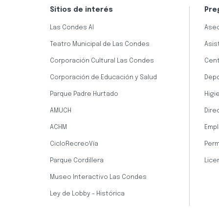
Sitios de interés
Pre
Las Condes AI
Aseo
Teatro Municipal de Las Condes
Asis
Corporación Cultural Las Condes
Cent
Corporación de Educación y Salud
Dep
Parque Padre Hurtado
Higi
AMUCH
Dire
ACHM
Empl
CicloRecreoVía
Perm
Parque Cordillera
Lice
Museo Interactivo Las Condes
Ley de Lobby - Histórica