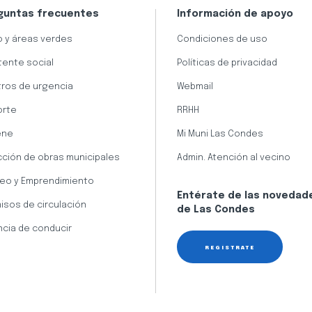
guntas frecuentes
Información de apoyo
 y áreas verdes
Condiciones de uso
tente social
Políticas de privacidad
ros de urgencia
Webmail
orte
RRHH
ene
Mi Muni Las Condes
cción de obras municipales
Admin. Atención al vecino
eo y Emprendimiento
Entérate de las novedad
isos de circulación
de Las Condes
ncia de conducir
REGÍSTRATE