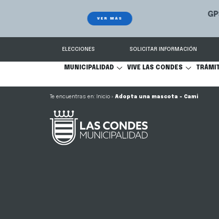
GPS Municipal – Auto
Sistema de
S
Protegido
Condes.
ELECCIONES
SOLICITAR INFORMACIÓN
MUNICIPALIDAD
VIVE LAS CONDES
TRÁMI
Inicio
»
Adopta una mascota – Cami