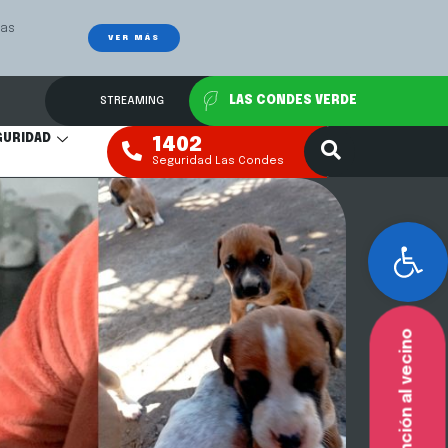
ensión de alimentos, régimen
VER MÁS
STREAMING
LAS CONDES VERDE
GURIDAD
1402
Seguridad Las Condes
Abr
Atención al vecino