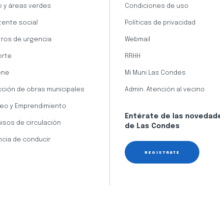
 y áreas verdes
Condiciones de uso
tente social
Políticas de privacidad
ros de urgencia
Webmail
orte
RRHH
ene
Mi Muni Las Condes
cción de obras municipales
Admin. Atención al vecino
eo y Emprendimiento
Entérate de las novedad
isos de circulación
de Las Condes
ncia de conducir
REGÍSTRATE