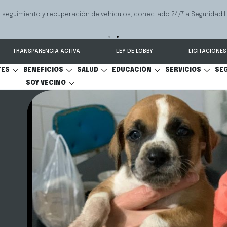
Servicio que ayuda a las familias a resolver conflictos sobre p
ar
comunicacional y cuidado personal.
TRANSPARENCIA ACTIVA
LEY DE LOBBY
LICITACIONES
TES
BENEFICIOS
SALUD
EDUCACIÓN
SERVICIOS
SE
SOY VECINO