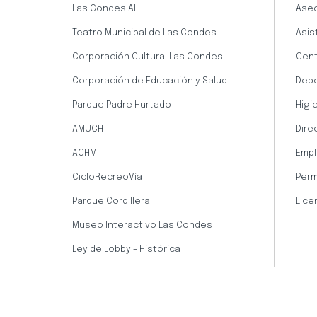
Las Condes AI
Aseo
Teatro Municipal de Las Condes
Asis
Corporación Cultural Las Condes
Cent
Corporación de Educación y Salud
Dep
Parque Padre Hurtado
Higi
AMUCH
Dire
ACHM
Empl
CicloRecreoVía
Perm
Parque Cordillera
Lice
Museo Interactivo Las Condes
Ley de Lobby - Histórica