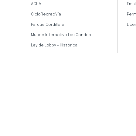
ACHM
Empl
CicloRecreoVía
Perm
Parque Cordillera
Lice
Museo Interactivo Las Condes
Ley de Lobby - Histórica