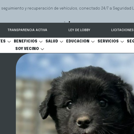
 seguimiento y recuperación de vehículos, conectado 24/7 a Seguridad 
TRANSPARENCIA ACTIVA
LEY DE LOBBY
LICITACIONES
TES
BENEFICIOS
SALUD
EDUCACIÓN
SERVICIOS
SE
SOY VECINO