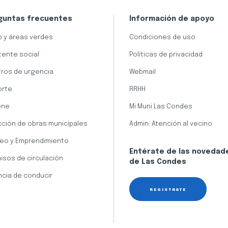
guntas frecuentes
Información de apoyo
 y áreas verdes
Condiciones de uso
tente social
Políticas de privacidad
ros de urgencia
Webmail
orte
RRHH
ene
Mi Muni Las Condes
cción de obras municipales
Admin. Atención al vecino
eo y Emprendimiento
Entérate de las novedad
isos de circulación
de Las Condes
ncia de conducir
REGÍSTRATE