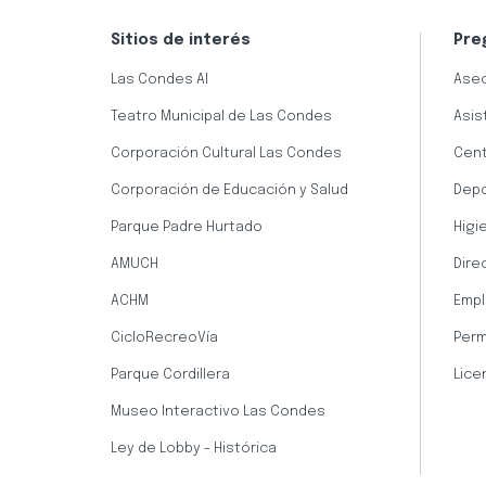
Sitios de interés
Pre
Las Condes AI
Aseo
Teatro Municipal de Las Condes
Asis
Corporación Cultural Las Condes
Cent
Corporación de Educación y Salud
Dep
Parque Padre Hurtado
Higi
AMUCH
Dire
ACHM
Empl
CicloRecreoVía
Perm
Parque Cordillera
Lice
Museo Interactivo Las Condes
Ley de Lobby - Histórica