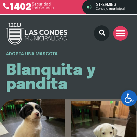
1402
Seguridad
STREAMING
Las Condes
Concejo municipal
ADOPTA UNA MASCOTA
Blanquita y
pandita
Ab