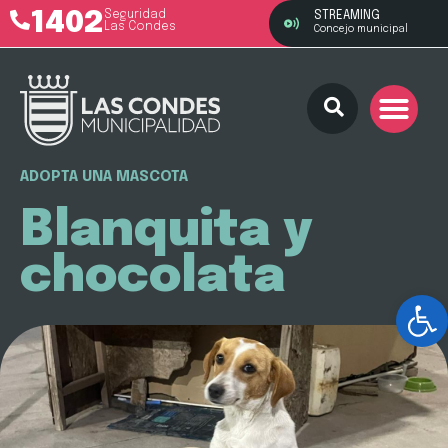
1402
Seguridad
STREAMING
Las Condes
Concejo municipal
ADOPTA UNA MASCOTA
Blanquita y
chocolata
Ab