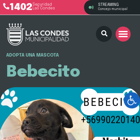
1402
Seguridad
STREAMING
Las Condes
Concejo municipal
ADOPTA UNA MASCOTA
Bebecito
Ab