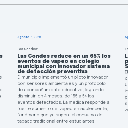
Agosto 7, 2026
A
Las Condes:
L
s
Las Condes reduce en un 65% los
L
eventos de vapeo en colegio
p
municipal con innovador sistema
de detección preventiva
E
e
El municipio implementó un piloto innovador
c
con sensores ambientales y un protocolo
U
de
de acompañamiento educativo, logrando
i
n
disminuir, en 4 meses, de 155 a 54 los
p
eventos detectados. La medida responde al
s
fuerte aumento del vapeo en adolescente,
z
fenómeno que ya supera al consumo de
tabaco tradicional entre estudiantes.