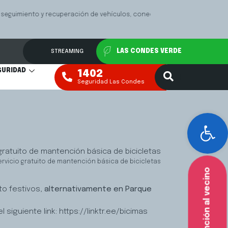
Las
Mediación Fa
VER MÁS
STREAMING
LAS CONDES VERDE
GURIDAD
1402
Seguridad Las Condes
Abr
ervicio gratuito de mantención básica de bicicletas
Atención al vecino
to festivos,
alternativamente en Parque
iguiente link: https://linktr.ee/bicimas