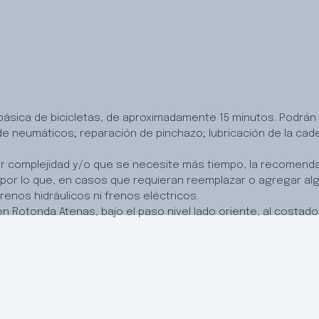
ásica de bicicletas, de aproximadamente 15 minutos. Podrán o
de neumáticos; reparación de pinchazo; lubricación de la ca
r complejidad y/o que se necesite más tiempo, la recomendac
 por lo que, en casos que requieran reemplazar o agregar a
renos hidráulicos ni frenos eléctricos.
 Rotonda Atenas, bajo el paso nivel lado oriente, al costado 