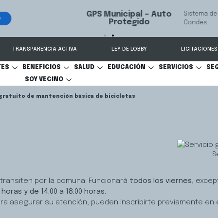
 seguimiento y recuperación de vehículos, conectado 24/7 a Seguridad 
TRANSPARENCIA ACTIVA
LEY DE LOBBY
LICITACIONES
TES
BENEFICIOS
SALUD
EDUCACIÓN
SERVICIOS
SE
SOY VECINO
 gratuito de mantención básica de bicicletas
S
ue transiten por la comuna. Funcionará
todos los viernes
, excep
horas y de 14:00 a 18:00 horas.
a asegurar su atención, pueden inscribirte previamente en el s