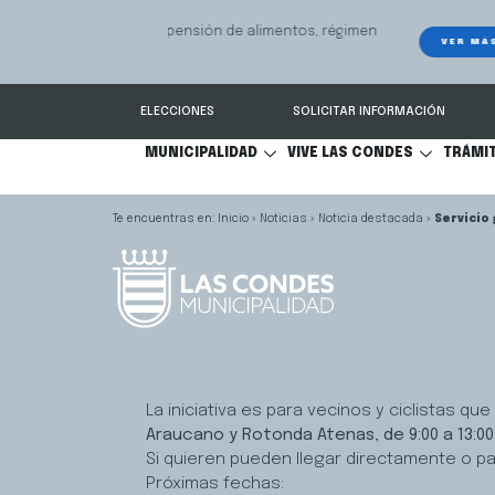
GPS Municipal – Auto
Sistema de
S
Protegido
Condes.
ELECCIONES
SOLICITAR INFORMACIÓN
MUNICIPALIDAD
VIVE LAS CONDES
TRÁMI
Inicio
»
Noticias
»
Noticia destacada
»
Servicio
La iniciativa es para vecinos y ciclistas q
Araucano y Rotonda Atenas, de 9:00 a 13:00 
Si quieren pueden llegar directamente o par
Próximas fechas: