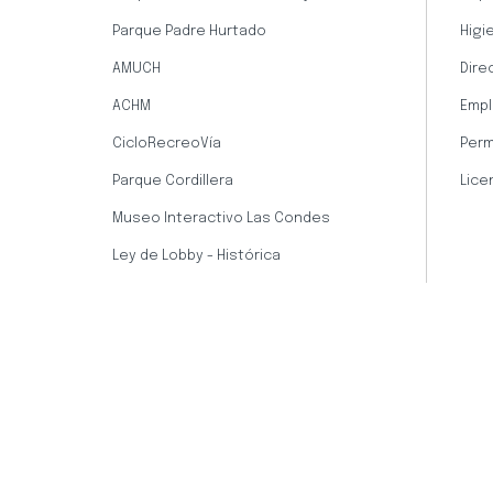
Parque Padre Hurtado
Higi
AMUCH
Dire
ACHM
Empl
CicloRecreoVía
Perm
Parque Cordillera
Lice
Museo Interactivo Las Condes
Ley de Lobby - Histórica