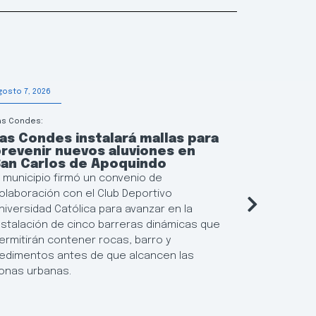
gosto 7, 2026
Agosto 6, 202
as Condes:
Educación
as Condes instalará mallas para
Las Con
revenir nuevos aluviones en
continu
San Carlos de Apoquindo
municip
l municipio firmó un convenio de
El municipi
olaboración con el Club Deportivo
flexibiliza
niversidad Católica para avanzar en la
Locales de 
nstalación de cinco barreras dinámicas que
posibilida
ermitirán contener rocas, barro y
resultados
edimentos antes de que alcancen las
establecim
onas urbanas.