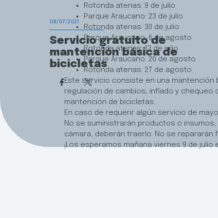
Rotonda atenas: 9 de julio
Parque Araucano: 23 de julio
08/07/2021
Rotonda atenas: 30 de julio
Parque Araucano: 6 de agosto
Servicio gratuito de
Rotonda atenas: 13 de julio
mantención básica de
Parque Araucano: 20 de agosto
bicicletas
Rotonda atenas: 27 de agosto
Este servicio consiste en una mantención b
regulación de cambios; inflado y chequeo 
mantención de bicicletas.
En caso de requerir algún servicio de mayo
No se suministrarán productos o insumos,
cámara, deberán traerlo. No se repararán f
¡Los esperamos mañana viernes 9 de julio en