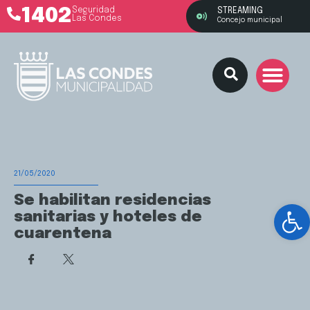
1402
Seguridad
STREAMING
Las Condes
Concejo municipal
21/05/2020
Se habilitan residencias
Ab
sanitarias y hoteles de
cuarentena