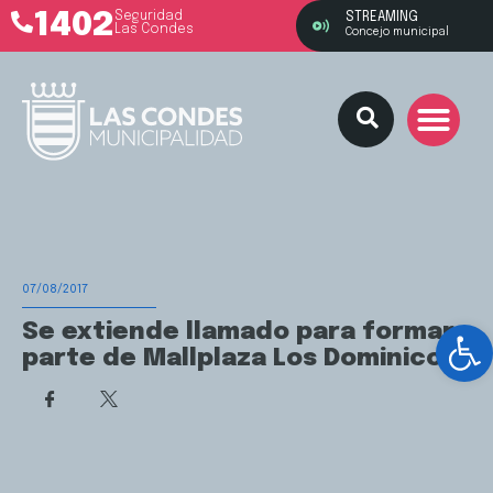
1402
Seguridad
STREAMING
Las Condes
Concejo municipal
07/08/2017
Ab
Se extiende llamado para formar
parte de Mallplaza Los Dominicos