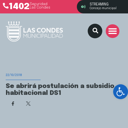
1402
Seguridad
STREAMING
Las Condes
Concejo municipal
22/10/2018
Ab
Se abrirá postulación a subsidio
habitacional DS1