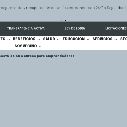
 seguimiento y recuperación de vehículos, conectado 24/7 a Seguridad 
TRANSPARENCIA ACTIVA
LEY DE LOBBY
LICITACIONES
TES
BENEFICIOS
SALUD
EDUCACIÓN
SERVICIOS
SE
SOY VECINO
postulación a cursos para emprendedores