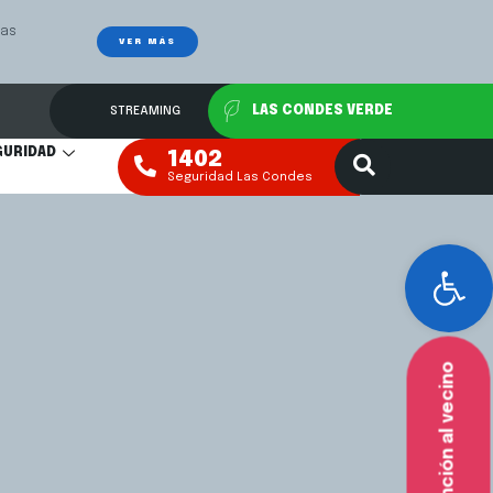
Las
Mediación Fa
VER MÁS
STREAMING
LAS CONDES VERDE
GURIDAD
1402
Seguridad Las Condes
Abr
Atención al vecino