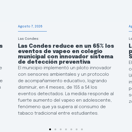
Agosto 7, 2026
A
Las Condes:
L
s
Las Condes reduce en un 65% los
L
eventos de vapeo en colegio
p
municipal con innovador sistema
de detección preventiva
E
e
El municipio implementó un piloto innovador
c
con sensores ambientales y un protocolo
U
de
de acompañamiento educativo, logrando
i
n
disminuir, en 4 meses, de 155 a 54 los
p
eventos detectados. La medida responde al
s
fuerte aumento del vapeo en adolescente,
z
fenómeno que ya supera al consumo de
tabaco tradicional entre estudiantes.