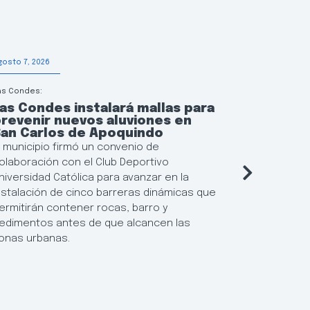
gosto 7, 2026
Agosto 6, 202
as Condes:
Educación
as Condes instalará mallas para
Las Con
revenir nuevos aluviones en
continu
San Carlos de Apoquindo
municip
l municipio firmó un convenio de
El municipi
olaboración con el Club Deportivo
flexibiliza
niversidad Católica para avanzar en la
Locales de 
nstalación de cinco barreras dinámicas que
posibilida
ermitirán contener rocas, barro y
resultados
edimentos antes de que alcancen las
establecim
onas urbanas.