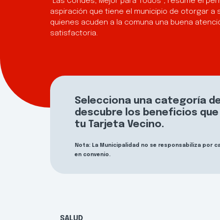
“Las Condes, Mejor para Todos”, resume el per
aspiración que tiene el municipio de otorgar a 
quienes acuden a la comuna una buena atenció
satisfactoria.
Selecciona una categoría de
descubre los beneficios qu
tu Tarjeta Vecino.
Nota: La Municipalidad no se responsabiliza por 
en convenio.
SALUD