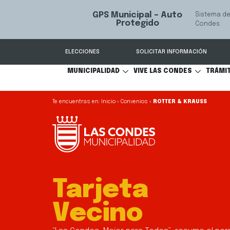
Servicio qu
Mediación Familiar
S
comunicaci
ELECCIONES
SOLICITAR INFORMACIÓN
MUNICIPALIDAD
VIVE LAS CONDES
TRÁMI
Inicio
»
Convenios
»
ROTTER & KRAUSS
Tarjeta
Vecino