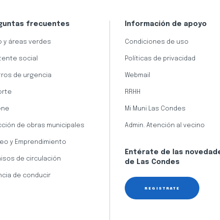
guntas frecuentes
Información de apoyo
 y áreas verdes
Condiciones de uso
tente social
Políticas de privacidad
ros de urgencia
Webmail
orte
RRHH
ene
Mi Muni Las Condes
cción de obras municipales
Admin. Atención al vecino
eo y Emprendimiento
Entérate de las novedad
isos de circulación
de Las Condes
ncia de conducir
REGÍSTRATE