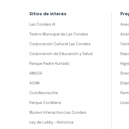
Sitios de interés
Pre
Las Condes AI
Aseo
Teatro Municipal de Las Condes
Asis
Corporación Cultural Las Condes
Cent
Corporación de Educación y Salud
Dep
Parque Padre Hurtado
Higi
AMUCH
Dire
ACHM
Empl
CicloRecreoVía
Perm
Parque Cordillera
Lice
Museo Interactivo Las Condes
Ley de Lobby - Histórica