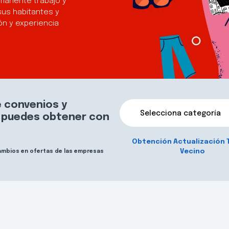
manente trabajo y
sus habitantes y
n y experiencia
 convenios y
Selecciona categoría
e puedes obtener con
Obtención Actualización 
Vecino
cambios en ofertas de las empresas