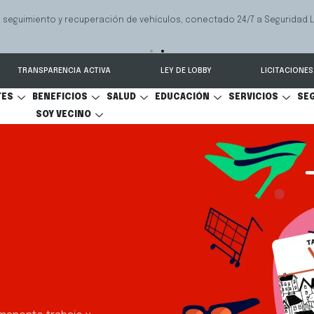
e ayuda a las familias a resolver conflictos sobre pensión de alimentos,
onal y cuidado personal.
TRANSPARENCIA ACTIVA
LEY DE LOBBY
LICITACIONES
TES
BENEFICIOS
SALUD
EDUCACIÓN
SERVICIOS
SE
SOY VECINO