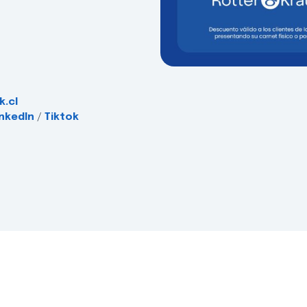
k.cl
inkedIn
/
Tiktok