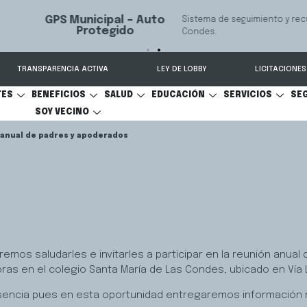
 seguimiento y recuperación de vehículos, conectado 24/7 a Seguridad 
TRANSPARENCIA ACTIVA
LEY DE LOBBY
LICITACIONES
TES
BENEFICIOS
SALUD
EDUCACIÓN
SERVICIOS
SE
SOY VECINO
anual de padres y apoderados
emos saludarles e invitarles a participar en la reunión anual
 horas en el colegio Santa María de Las Condes, ubicado en Vía 
encia pues en esta oportunidad entregaremos información re