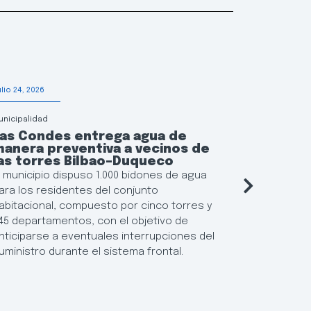
ulio 24, 2026
Julio 20, 2026
unicipalidad
Municipalidad
Las Condes entrega agua de
Las Con
anera preventiva a vecinos de
solidari
as torres Bilbao–Duqueco
afectada
Región 
l municipio dispuso 1.000 bidones de agua
La alcalde
ara los residentes del conjunto
Martín, inf
abitacional, compuesto por cinco torres y
puntos de 
45 departamentos, con el objetivo de
perecibles
nticiparse a eventuales interrupciones del
vecinos da
uministro durante el sistema frontal.