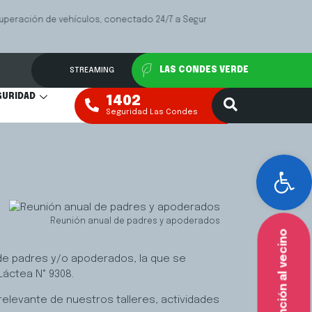
Las
Mediación Fa
VER MÁS
STREAMING
LAS CONDES VERDE
GURIDAD
1402
Seguridad Las Condes
Abr
Reunión anual de padres y apoderados
Atención al vecino
 de padres y/o apoderados, la que se
Láctea N° 9308.
levante de nuestros talleres, actividades