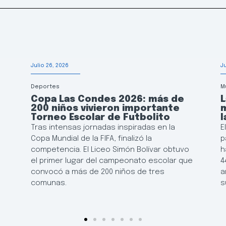
Julio 26, 2026
J
Deportes
M
Copa Las Condes 2026: más de
200 niños vivieron importante
m
e
Torneo Escolar de Futbolito
l
Tras intensas jornadas inspiradas en la
E
Copa Mundial de la FIFA, finalizó la
p
competencia. El Liceo Simón Bolívar obtuvo
h
el primer lugar del campeonato escolar que
4
convocó a más de 200 niños de tres
a
comunas.
s