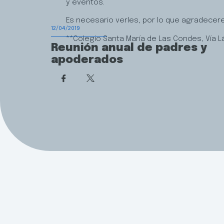
y eventos.
Es necesario verles, por lo que agradecer
12/04/2019
**Colegio Santa María de Las Condes, Vía Lá
Reunión anual de padres y
apoderados