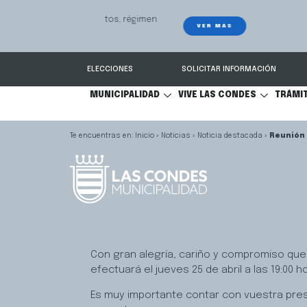
GPS Municipal – Auto
Sistema de
S
Protegido
Condes.
ELECCIONES
SOLICITAR INFORMACIÓN
MUNICIPALIDAD
VIVE LAS CONDES
TRÁMI
Inicio
»
Noticias
»
Noticia destacada
»
Reunión 
Con gran alegría, cariño y compromiso quer
efectuará el jueves 25 de abril a las 19:00
Es muy importante contar con vuestra pres