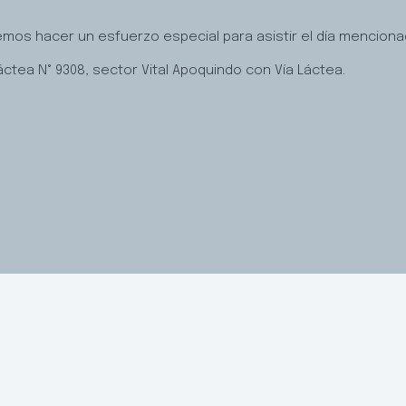
emos hacer un esfuerzo especial para asistir el día mencion
ctea N° 9308, sector Vital Apoquindo con Vía Láctea.