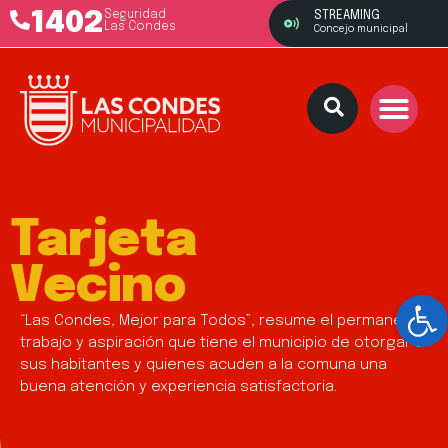
1402
Seguridad
STREAMING
Las Condes
Concejo municipal
Tarjeta
Vecino
Ab
“Las Condes, Mejor para Todos”, resume el permanente
trabajo y aspiración que tiene el municipio de otorgar a
sus habitantes y quienes acuden a la comuna una
buena atención y experiencia satisfactoria.