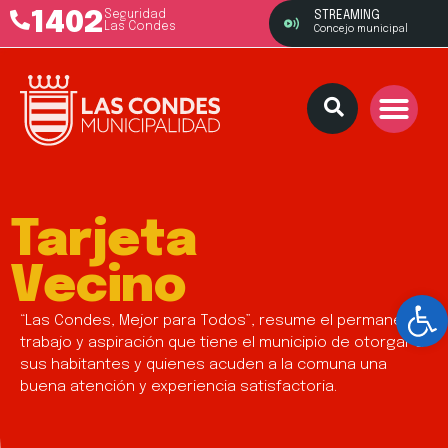
1402
Seguridad
STREAMING
Las Condes
Concejo municipal
Tarjeta
Vecino
Ab
“Las Condes, Mejor para Todos”, resume el permanente
trabajo y aspiración que tiene el municipio de otorgar a
sus habitantes y quienes acuden a la comuna una
buena atención y experiencia satisfactoria.