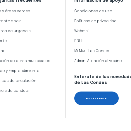
guntas frecuentes
Información de apoyo
 y áreas verdes
Condiciones de uso
tente social
Políticas de privacidad
ros de urgencia
Webmail
orte
RRHH
ene
Mi Muni Las Condes
cción de obras municipales
Admin. Atención al vecino
eo y Emprendimiento
Entérate de las novedad
isos de circulación
de Las Condes
ncia de conducir
REGÍSTRATE