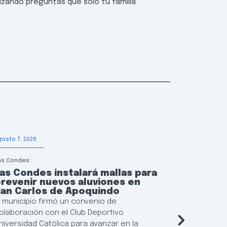
alizando preguntas que solo tu familia
gosto 7, 2026
Agosto 6, 202
as Condes:
Educación
as Condes instalará mallas para
Las Con
revenir nuevos aluviones en
continu
San Carlos de Apoquindo
municip
l municipio firmó un convenio de
El municipi
olaboración con el Club Deportivo
flexibiliza
niversidad Católica para avanzar en la
Locales de 