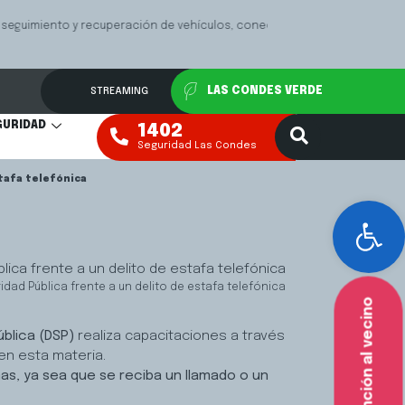
Las
Mediación Fa
VER MÁS
STREAMING
LAS CONDES VERDE
GURIDAD
1402
Seguridad Las Condes
tafa telefónica
Abr
ad Pública frente a un delito de estafa telefónica
Atención al vecino
blica (DSP)
realiza capacitaciones a través
en esta materia.
as, ya sea que se reciba un llamado o un