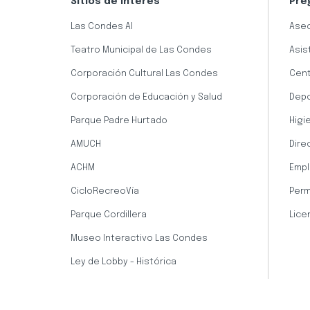
Sitios de interés
Pre
Las Condes AI
Aseo
Teatro Municipal de Las Condes
Asis
Corporación Cultural Las Condes
Cent
Corporación de Educación y Salud
Dep
Parque Padre Hurtado
Higi
AMUCH
Dire
ACHM
Empl
CicloRecreoVía
Perm
Parque Cordillera
Lice
Museo Interactivo Las Condes
Ley de Lobby - Histórica