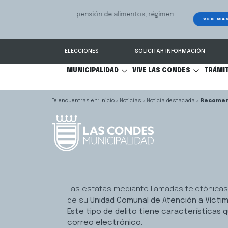
GPS Municipal – Auto
Sistema de
S
Protegido
Condes.
ELECCIONES
SOLICITAR INFORMACIÓN
MUNICIPALIDAD
VIVE LAS CONDES
TRÁMI
Inicio
»
Noticias
»
Noticia destacada
»
Recomend
Las estafas mediante llamadas telefónicas 
de su
Unidad Comunal de Atención a Víctim
Este tipo de delito tiene características 
correo electrónico.