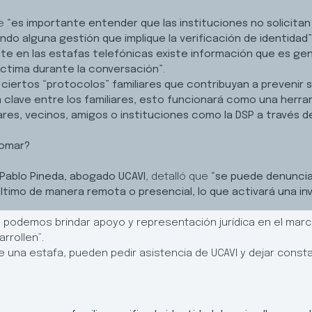
ue
“es importante entender que las instituciones no solicitan
ando alguna gestión que implique la verificación de identidad”
te en las estafas telefónicas existe información que es ge
íctima durante la conversación”
.
iertos “protocolos” familiares que contribuyan a prevenir s
 clave entre los familiares, esto funcionará como una herra
res, vecinos, amigos o instituciones como la DSP a través 
tomar?
Pablo Pineda, abogado UCAVI
, detalló que
“se puede denunciar
 último de manera remota o presencial, lo que activará una in
podemos brindar apoyo y representación jurídica en el marco 
rrollen”.
una estafa, pueden pedir asistencia de UCAVI y dejar constanc