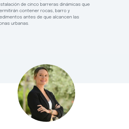
nstalación de cinco barreras dinámicas que
posibilida
ermitirán contener rocas, barro y
resultados
edimentos antes de que alcancen las
establecim
onas urbanas.