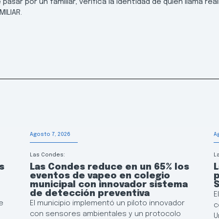
pasar por un familiar, verifica la identidad de quien llama re
MILIAR.
Agosto 7, 2026
A
Las Condes:
L
s
Las Condes reduce en un 65% los
L
eventos de vapeo en colegio
p
municipal con innovador sistema
de detección preventiva
E
e
El municipio implementó un piloto innovador
c
con sensores ambientales y un protocolo
U