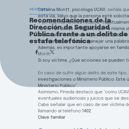
Catalina Montt, psicóloga UCAVI
, señala q
06/07/2022
esta vía, salvo que la persona esté solicit
Recomendaciones de la
Y en esa misma línea recalcó:
“habitualmen
Dirección de Seguridad
nutren de datos otorgados por la misma v
Pública frente a un delito de
“
Una buena medida sería poder establecer c
estafa telefónica
Por ejemplo, es bueno manejar una palabra
Además, es importante apoyarse en familia
Montt.
Si soy víctima, ¿Qué acciones se pueden 
En caso de sufrir algún delito de este tipo,
investigaciones o Ministerio Público. Este
Ministerio Público”
.
Asimismo, Pineda destacó que “como UCAVI 
eventuales audiencias y juicios que se desa
Cabe señalar que en caso de ser víctima de 
llamando al teléfono
1402
.
Clave familiar