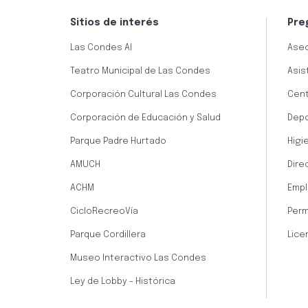
Sitios de interés
Pre
Las Condes AI
Aseo
Teatro Municipal de Las Condes
Asis
Corporación Cultural Las Condes
Cent
Corporación de Educación y Salud
Dep
Parque Padre Hurtado
Higi
AMUCH
Dire
ACHM
Empl
CicloRecreoVía
Perm
Parque Cordillera
Lice
Museo Interactivo Las Condes
Ley de Lobby - Histórica