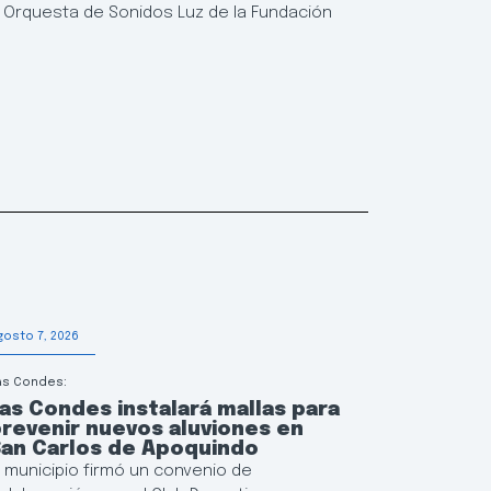
la Orquesta de Sonidos Luz de la Fundación
gosto 7, 2026
Agosto 6, 202
as Condes:
Educación
as Condes instalará mallas para
Las Con
revenir nuevos aluviones en
continu
San Carlos de Apoquindo
municip
l municipio firmó un convenio de
El municipi