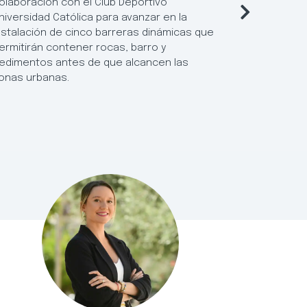
olaboración con el Club Deportivo
flexibiliza
niversidad Católica para avanzar en la
Locales de 
nstalación de cinco barreras dinámicas que
posibilida
ermitirán contener rocas, barro y
resultados
edimentos antes de que alcancen las
establecim
onas urbanas.