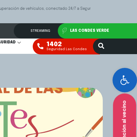
Las
Mediación Fa
VER MÁS
STREAMING
LAS CONDES VERDE
GURIDAD
1402
Seguridad Las Condes
Abr
Atención al vecino