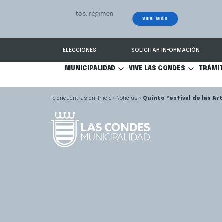
GPS Municipal – Auto
Sistema de
S
Protegido
Condes.
ELECCIONES
SOLICITAR INFORMACIÓN
MUNICIPALIDAD
VIVE LAS CONDES
TRÁMI
Inicio
»
Noticias
»
Quinto Festival de las Ar