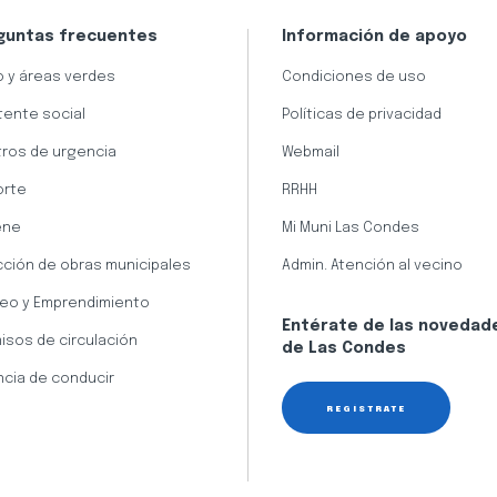
guntas frecuentes
Información de apoyo
 y áreas verdes
Condiciones de uso
tente social
Políticas de privacidad
ros de urgencia
Webmail
orte
RRHH
ene
Mi Muni Las Condes
cción de obras municipales
Admin. Atención al vecino
eo y Emprendimiento
Entérate de las novedad
isos de circulación
de Las Condes
ncia de conducir
REGÍSTRATE