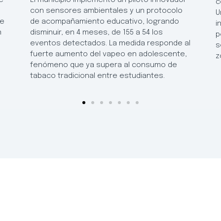
c
con sensores ambientales y un protocolo
U
de
de acompañamiento educativo, logrando
i
n
disminuir, en 4 meses, de 155 a 54 los
p
eventos detectados. La medida responde al
s
fuerte aumento del vapeo en adolescente,
z
fenómeno que ya supera al consumo de
tabaco tradicional entre estudiantes.