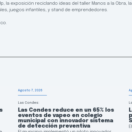
p, la exposición reciclando ideas del taller Manos a la Obra, 
les, juegos infantiles, y stand de emprendedores.
ico.
Agosto 7, 2026
A
Las Condes:
L
s
Las Condes reduce en un 65% los
L
eventos de vapeo en colegio
p
municipal con innovador sistema
de detección preventiva
E
e
El municipio implementó un piloto innovador