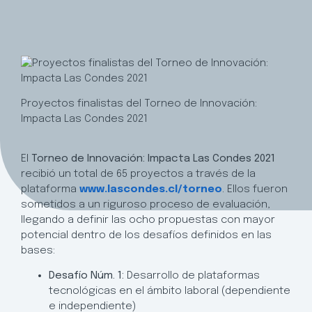
Proyectos finalistas del Torneo de Innovación:
Impacta Las Condes 2021
El
Torneo de Innovación: Impacta Las Condes 2021
recibió un total de 65 proyectos a través de la
plataforma
www.lascondes.cl/torneo
. Ellos fueron
sometidos a un riguroso proceso de evaluación,
llegando a definir las ocho propuestas con mayor
potencial dentro de los desafíos definidos en las
bases:
Desafío Núm. 1:
Desarrollo de plataformas
tecnológicas en el ámbito laboral (dependiente
e independiente)