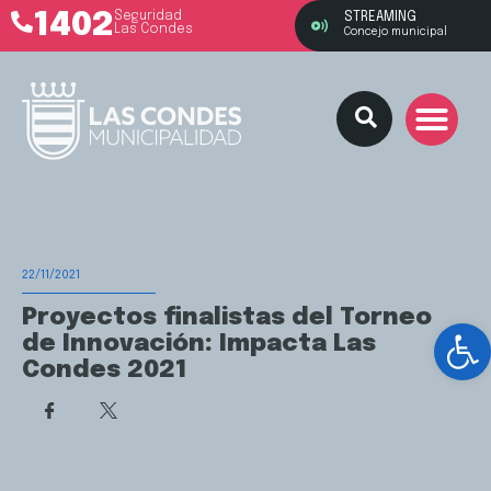
1402
Seguridad
STREAMING
Las Condes
Concejo municipal
22/11/2021
Proyectos finalistas del Torneo
Ab
de Innovación: Impacta Las
Condes 2021