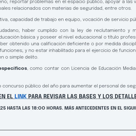
eno; reportar problemas en el espacio público, apoyar a las v
pales relacionados con materias de seguridad, entre otros.
ativa, capacidad de trabajo en equipo, vocación de servicio púb
iudadano; haber cumplido con la ley de reclutamiento y mo
cación básica y poseer el nivel educacional o título profes
r obtenido una calificación deficiente o por medida discipl
unciones; y no estar inhabilitado para el ejercicio de funcio
n o simple delito.
específicos
, como contar con Licencia de Educación Media
 concurso público del año para aumentar el personal de segur
EN EL
LINK
PARA REVISAR LAS BASES Y LOS DETALL
025 HASTA LAS 18:OO HORAS.
MÁS ANTECEDENTES EN EL SIGU