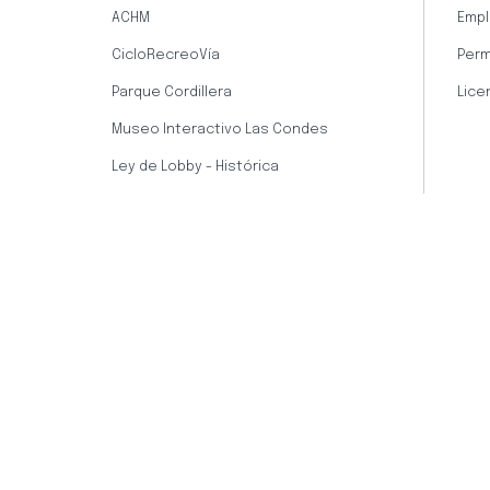
ACHM
Empl
CicloRecreoVía
Perm
Parque Cordillera
Lice
Museo Interactivo Las Condes
Ley de Lobby - Histórica