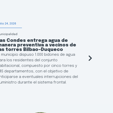
ulio 24, 2026
Julio 20, 2026
unicipalidad
Municipalidad
Las Condes entrega agua de
Las Con
anera preventiva a vecinos de
solidari
as torres Bilbao–Duqueco
afectada
Región 
l municipio dispuso 1.000 bidones de agua
La alcalde
ara los residentes del conjunto
Martín, inf
abitacional, compuesto por cinco torres y
puntos de 
45 departamentos, con el objetivo de
perecibles
nticiparse a eventuales interrupciones del
vecinos da
uministro durante el sistema frontal.