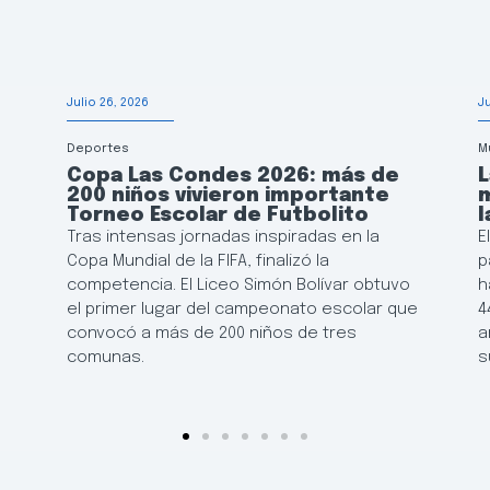
Julio 26, 2026
J
Deportes
M
Copa Las Condes 2026: más de
200 niños vivieron importante
m
e
Torneo Escolar de Futbolito
l
Tras intensas jornadas inspiradas en la
E
Copa Mundial de la FIFA, finalizó la
p
competencia. El Liceo Simón Bolívar obtuvo
h
el primer lugar del campeonato escolar que
4
convocó a más de 200 niños de tres
a
comunas.
s