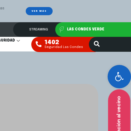
Las
Mediación Fa
VER MÁS
STREAMING
LAS CONDES VERDE
GURIDAD
1402
Seguridad Las Condes
Abr
Atención al vecino