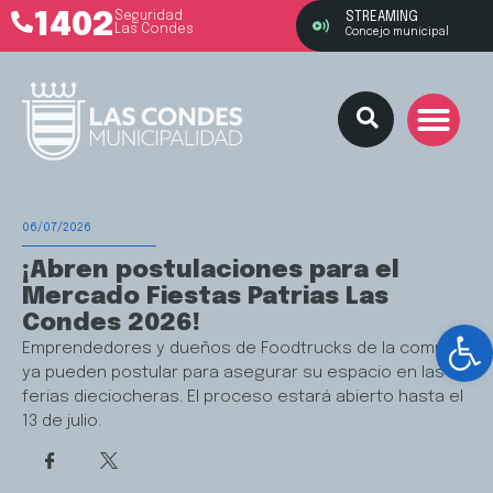
1402
Seguridad
STREAMING
Las Condes
Concejo municipal
06/07/2026
¡Abren postulaciones para el
Mercado Fiestas Patrias Las
Condes 2026!
Ab
Emprendedores y dueños de Foodtrucks de la comuna
ya pueden postular para asegurar su espacio en las
ferias dieciocheras. El proceso estará abierto hasta el
13 de julio.