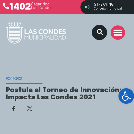
1402
Seguridad
STREAMING
Las Condes
Concejo municipal
02/11/2021
Ab
Postula al Torneo de Innovación:
Impacta Las Condes 2021