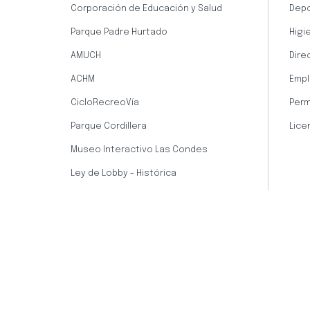
Corporación de Educación y Salud
Dep
Parque Padre Hurtado
Higi
AMUCH
Dire
ACHM
Empl
CicloRecreoVía
Perm
Parque Cordillera
Lice
Museo Interactivo Las Condes
Ley de Lobby - Histórica