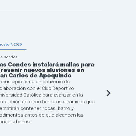
gosto 7, 2026
Agosto 6, 202
as Condes:
Educación
as Condes instalará mallas para
Las Con
revenir nuevos aluviones en
continu
San Carlos de Apoquindo
municip
l municipio firmó un convenio de
El municipi
olaboración con el Club Deportivo
flexibiliza
niversidad Católica para avanzar en la
Locales de 
nstalación de cinco barreras dinámicas que
posibilida
ermitirán contener rocas, barro y
resultados
edimentos antes de que alcancen las
establecim
onas urbanas.