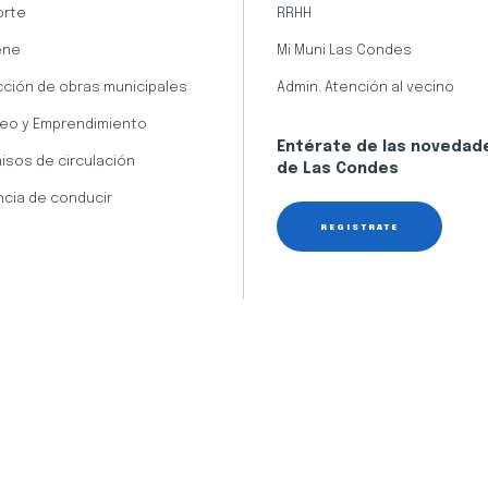
orte
RRHH
ene
Mi Muni Las Condes
cción de obras municipales
Admin. Atención al vecino
eo y Emprendimiento
Entérate de las novedad
isos de circulación
de Las Condes
ncia de conducir
REGÍSTRATE