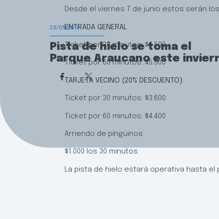
Desde el viernes 7 de junio estos serán los
ENTRADA GENERAL
23/05/2019
Ticket por 30 minutos: $4.500
Pista de hielo se toma el
Parque Araucano este invier
Ticket por 60 minutos: $5.500
TARJETA VECINO (20% DESCUENTO)
Ticket por 30 minutos: $3.600
Ticket por 60 minutos: $4.400
Arriendo de pingüinos
$1.000 los 30 minutos
La pista de hielo estará operativa hasta el