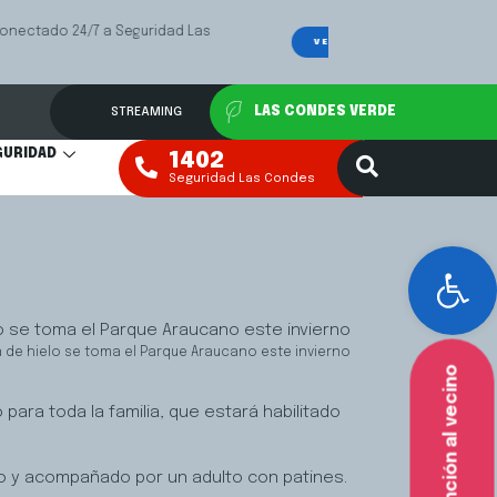
Las
Mediación Fa
VER MÁS
STREAMING
LAS CONDES VERDE
GURIDAD
1402
Seguridad Las Condes
Abr
a de hielo se toma el Parque Araucano este invierno
Atención al vecino
para toda la familia, que estará habilitado
o y acompañado por un adulto con patines.