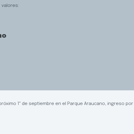
 valores:
no
 próximo 1° de septiembre en el Parque Araucano, ingreso por 