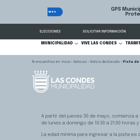
GPS Municipal – Auto
Sistema de
S
Protegido
Condes.
ELECCIONES
SOLICITAR INFORMACIÓN
MUNICIPALIDAD
VIVE LAS CONDES
TRÁMI
Inicio
»
Noticias
»
Noticia destacada
»
Pista de
A partir del jueves 30 de mayo, comienza a f
de lunes a domingo de 10:30 a 21:00 horas y
La edad mínima para ingresar a la pista e