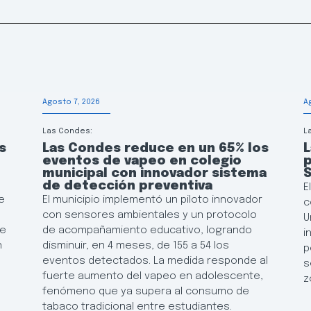
Agosto 7, 2026
A
Las Condes:
L
s
Las Condes reduce en un 65% los
L
eventos de vapeo en colegio
p
municipal con innovador sistema
de detección preventiva
E
e
El municipio implementó un piloto innovador
c
con sensores ambientales y un protocolo
U
de
de acompañamiento educativo, logrando
i
n
disminuir, en 4 meses, de 155 a 54 los
p
eventos detectados. La medida responde al
s
fuerte aumento del vapeo en adolescente,
z
fenómeno que ya supera al consumo de
tabaco tradicional entre estudiantes.