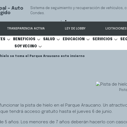
 seguimiento y recuperación de vehículos, conectado 24/7 a Seguridad 
TRANSPARENCIA ACTIVA
LEY DE LOBBY
LICITACIONES
TES
BENEFICIOS
SALUD
EDUCACIÓN
SERVICIOS
SE
SOY VECINO
 hielo se toma el Parque Araucano este invierno
Pist
uncionar la pista de hielo en el Parque Araucano. Un atractivo 
 que tendrá acceso gratuito hasta el jueves 6 de junio.
s de 5 años. Los menores de 7 años deberán hacerlo con casc