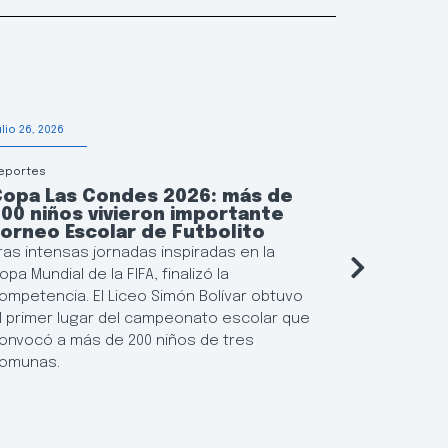
ulio 26, 2026
Julio 24, 2026
eportes
Municipalidad
Copa Las Condes 2026: más de
Las Con
00 niños vivieron importante
manera 
orneo Escolar de Futbolito
las tor
ras intensas jornadas inspiradas en la
El municipi
opa Mundial de la FIFA, finalizó la
para los r
ompetencia. El Liceo Simón Bolívar obtuvo
habitacion
l primer lugar del campeonato escolar que
445 depart
onvocó a más de 200 niños de tres
anticiparse
omunas.
suministro 