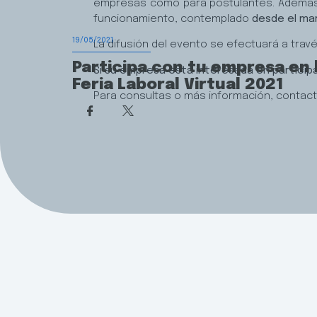
empresas como para postulantes. Además, d
funcionamiento, contemplado
desde
el mar
19/05/2021
La difusión del evento se efectuará a trav
Participa con tu empresa en 
Si su empresa está interesada en particip
Feria Laboral Virtual 2021
Para consultas o más información, contact