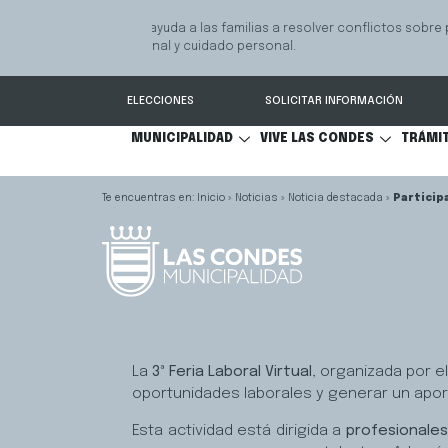
GPS Municipal – Auto
Sistema de
S
Protegido
Condes.
ELECCIONES
SOLICITAR INFORMACIÓN
MUNICIPALIDAD
VIVE LAS CONDES
TRÁMI
Inicio
»
Noticias
»
Noticia destacada
»
Particip
La
3ª
Feria Laboral Virtual
, organizada por e
oportunidades laborales y generar un aport
Esta actividad está dirigida a
profesionales