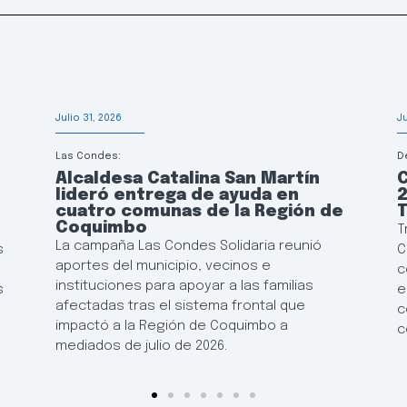
Julio 31, 2026
J
Las Condes:
D
Alcaldesa Catalina San Martín
lideró entrega de ayuda en
2
cuatro comunas de la Región de
T
Coquimbo
T
La campaña Las Condes Solidaria reunió
s
C
aportes del municipio, vecinos e
c
instituciones para apoyar a las familias
s
e
afectadas tras el sistema frontal que
c
impactó a la Región de Coquimbo a
c
mediados de julio de 2026.