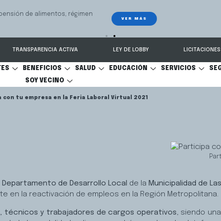
 seguimiento y recuperación de vehículos, conectado 24/7 a Seguridad 
TRANSPARENCIA ACTIVA
LEY DE LOBBY
LICITACIONES
TES
BENEFICIOS
SALUD
EDUCACIÓN
SERVICIOS
SE
SOY VECINO
a con tu empresa en la Feria Laboral Virtual 2021
Part
l
Departamento de Desarrollo Local
de la
Municipalidad de La
e en la reactivación de empleos en la Región Metropolitana.
, técnicos y trabajadores de cargos operativos
, siendo una