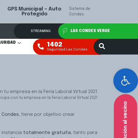
Las
Mediación Fa
VER MÁS
STREAMING
LAS CONDES VERDE
GURIDAD
1402
Seguridad Las Condes
Abr
icipa con tu empresa en la Feria Laboral Virtual 2021
Atención al vecino
s Condes,
tiene por objetivo crear
 instancia
totalmente gratuita
, tanto para