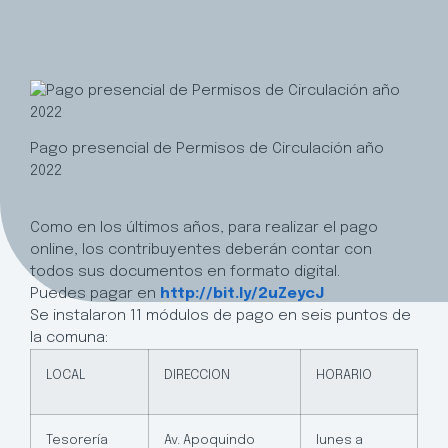
Pago presencial de Permisos de Circulación año
2022
Como en los últimos años, para realizar el pago
online, los contribuyentes deberán contar con
todos sus documentos en formato digital.
Puedes pagar en
http://bit.ly/2uZeycJ
Se instalaron 11 módulos de pago en seis puntos de
la comuna:
LOCAL
DIRECCION
HORARIO
Tesorería
Av. Apoquindo
lunes a