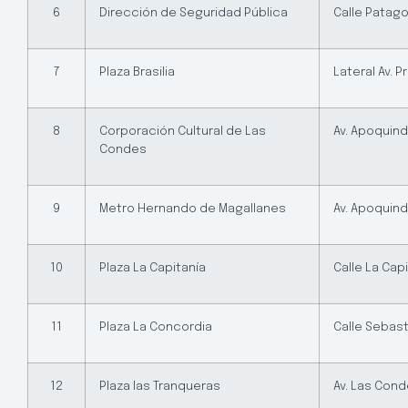
6
Dirección de Seguridad Pública
Calle Patago
7
Plaza Brasilia
Lateral Av. 
8
Corporación Cultural de Las
Av. Apoquindo
Condes
9
Metro Hernando de Magallanes
Av. Apoquin
10
Plaza La Capitanía
Calle La Capi
11
Plaza La Concordia
Calle Sebast
12
Plaza las Tranqueras
Av. Las Cond