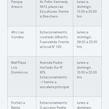
Parque
Av. Pdte. Kennedy
lunes a
Arauco
5413, plaza Las
domingo,
Esculturas, frente
10:00 a 20:00
a Skechers
hrs
Alto Las
Estacionamiento,
lunes a
Condes
costado Gilberto
domingo,
Fuenzalida. Frente
09:00 a 20:00
al local N° 159
hrs
Mall Plaza
Avenida Padre
lunes a
Los
Hurtado Sur N°
domingo,
Dominicos
875,
10:00 a 20:00
Estacionamiento
hrs
-1 frente a
escalera principal
Portal La
Estacionamiento
lunes a
Reina
D, acceso Padre
domingo,