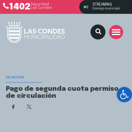
1402
Seguridad
STREAMING
Las Condes
Concejo municipal
26/08/2019
Ab
Pago de segunda cuota permiso
de circulación