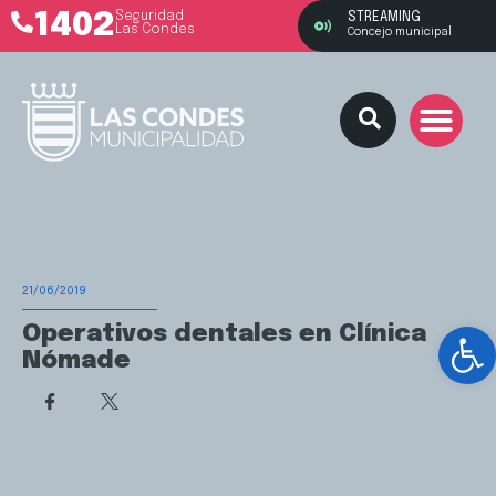
1402
Seguridad
STREAMING
Las Condes
Concejo municipal
21/06/2019
Ab
Operativos dentales en Clínica
Nómade