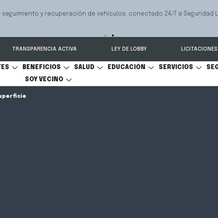
 seguimiento y recuperación de vehículos, conectado 24/7 a Seguridad 
TRANSPARENCIA ACTIVA
LEY DE LOBBY
LICITACIONES
TES
BENEFICIOS
SALUD
EDUCACIÓN
SERVICIOS
SE
SOY VECINO
uperficie