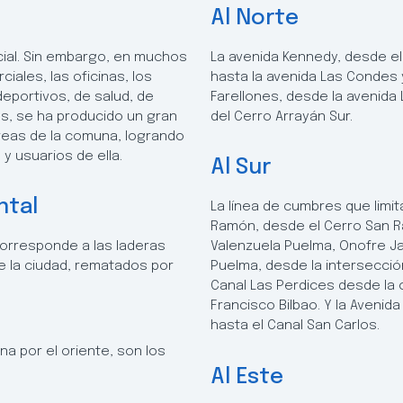
Al Norte
ial. Sin embargo, en muchos
La avenida Kennedy, desde el
ales, las oficinas, los
hasta la avenida Las Condes 
eportivos, de salud, de
Farellones, desde la avenida
os, se ha producido un gran
del Cerro Arrayán Sur.
reas de la comuna, logrando
 y usuarios de ella.
Al Sur
ntal
La línea de cumbres que limit
Ramón, desde el Cerro San Ra
corresponde a las laderas
Valenzuela Puelma, Onofre Ja
e la ciudad, rematados por
Puelma, desde la intersección
.
Canal Las Perdices desde la 
Francisco Bilbao. Y la Avenid
hasta el Canal San Carlos.
na por el oriente, son los
Al Este