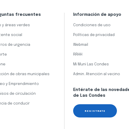
guntas frecuentes
Información de apoyo
 y áreas verdes
Condiciones de uso
tente social
Políticas de privacidad
ros de urgencia
Webmail
orte
RRHH
ene
Mi Muni Las Condes
cción de obras municipales
Admin. Atención al vecino
eo y Emprendimiento
Entérate de las novedad
isos de circulación
de Las Condes
ncia de conducir
REGÍSTRATE