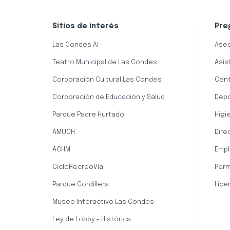
Sitios de interés
Pre
Las Condes AI
Aseo
Teatro Municipal de Las Condes
Asis
Corporación Cultural Las Condes
Cent
Corporación de Educación y Salud
Dep
Parque Padre Hurtado
Higi
AMUCH
Dire
ACHM
Empl
CicloRecreoVía
Perm
Parque Cordillera
Lice
Museo Interactivo Las Condes
Ley de Lobby - Histórica