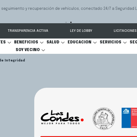
e ayuda a las familias a resolver conflictos sobre pensión de alimentos,
onal y cuidado personal.
TRANSPARENCIA ACTIVA
LEY DE LOBBY
LICITACIONES
TES
BENEFICIOS
SALUD
EDUCACIÓN
SERVICIOS
SE
SOY VECINO
e Integridad