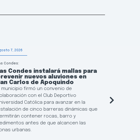
gosto 7, 2026
Agosto 6, 202
as Condes:
Educación
as Condes instalará mallas para
Las Con
revenir nuevos aluviones en
continu
San Carlos de Apoquindo
municip
l municipio firmó un convenio de
El municipi
olaboración con el Club Deportivo
flexibiliza
niversidad Católica para avanzar en la
Locales de 
nstalación de cinco barreras dinámicas que
posibilida
ermitirán contener rocas, barro y
resultados
edimentos antes de que alcancen las
establecim
onas urbanas.