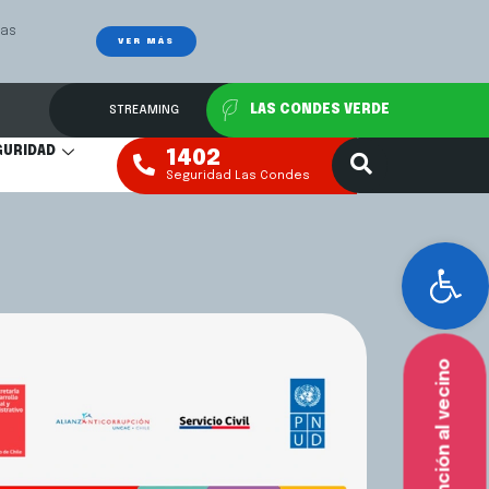
 régimen
VER MÁS
STREAMING
LAS CONDES VERDE
GURIDAD
1402
Seguridad Las Condes
Abr
Atención al vecino