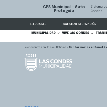
Servicio qu
Mediación Familiar
S
comunicaci
ELECCIONES
SOLICITAR INFORMACIÓN
MUNICIPALIDAD
VIVE LAS CONDES
TRÁMI
Inicio
»
Noticias
»
Conformamos el Comité d