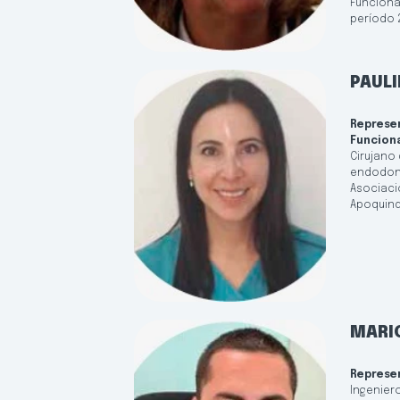
Funciona
período 
PAULI
Represe
Funcion
Cirujano 
endodonc
Asociaci
Apoquind
MARI
Represe
Ingeniero