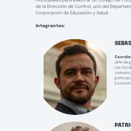
municipales para elaborar un Código de Étic
de la Dirección de Control, uno del Departa
Corporación de Educación y Salud.
Integrantes:
SEBA
Coordin
Jefe de 
Las Conde
comunica
política
Economic
PATRI