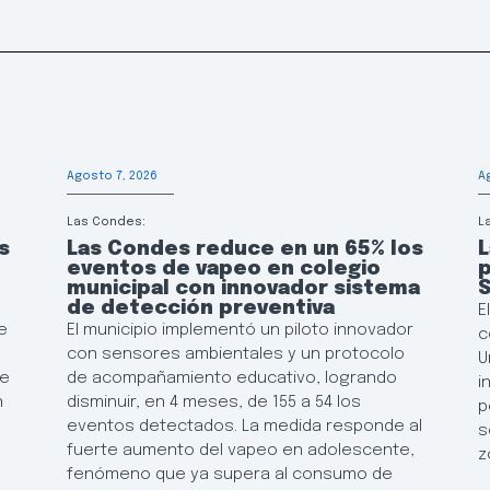
Agosto 7, 2026
A
Las Condes:
L
s
Las Condes reduce en un 65% los
L
eventos de vapeo en colegio
p
municipal con innovador sistema
de detección preventiva
E
e
El municipio implementó un piloto innovador
c
con sensores ambientales y un protocolo
U
de
de acompañamiento educativo, logrando
i
n
disminuir, en 4 meses, de 155 a 54 los
p
eventos detectados. La medida responde al
s
fuerte aumento del vapeo en adolescente,
z
fenómeno que ya supera al consumo de