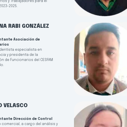
rios y Trabajadores para el
2023-2025.
NA RABI GONZÁLEZ
ntante Asociación de
arios
dentista especialista en
ia y presidenta de la
ón de Funcionarios del CESFAM
o.
O VELASCO
ntante Dirección de Control
 comercial, a cargo del análisis y