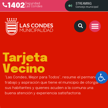
1402
Seguridad
STREAMING
Las Condes
Concejo municipal
Tarjeta
Vecino
Ab
“Las Condes, Mejor para Todos”, resume el permanente
trabajo y aspiración que tiene el municipio de otorgar a
sus habitantes y quienes acuden a la comuna una
buena atención y experiencia satisfactoria.