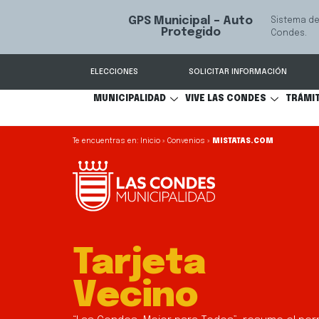
GPS Municipal – Auto
Sistema de
S
Protegido
Condes.
ELECCIONES
SOLICITAR INFORMACIÓN
MUNICIPALIDAD
VIVE LAS CONDES
TRÁMI
Inicio
»
Convenios
»
MISTATAS.COM
Tarjeta
Vecino