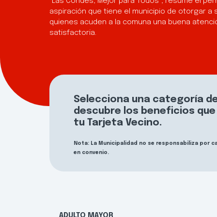
“Las Condes, Mejor para Todos”, resume el per
aspiración que tiene el municipio de otorgar a 
quienes acuden a la comuna una buena atenció
satisfactoria.
Selecciona una categoría de
descubre los beneficios qu
tu Tarjeta Vecino.
Nota: La Municipalidad no se responsabiliza por 
en convenio.
ADULTO MAYOR