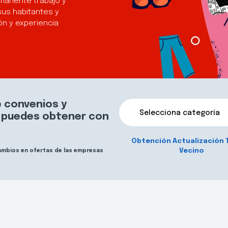
manente trabajo y
sus habitantes y
n y experiencia
 convenios y
Selecciona categoría
e puedes obtener con
Obtención Actualización 
Vecino
cambios en ofertas de las empresas